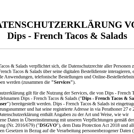
ATENSCHUTZERKLÄRUNG V
Dips - French Tacos & Salads
acos & Salads verpflichtet sich, die Datenschutzrechte aller Personen z
French Tacos & Salads über seine digitalen Bestelldienste interagieren, 
le Anwendungen, telefonische Bestellungen und Online-Bestellerlebnis
eben werden (zusammen die
"Services"
).
utzerklärung gilt für die Nutzung der Services, die von Dips - French
elsnamen Dips - French Tacos & Salads ("
Dips - French Tacos & Sa
nser
") bereitgestellt werden. Dips - French Tacos & Salads ist eingetrag
erungsnummer und hat seine registrierte Adresse in via Perathoner 27 e
atenschutzerklärung enthält Angaben zu der Art und Weise, wie wir
ene Daten in Übereinstimmung mit unseren Verpflichtungen gemäß der
ng (Nr. 2016/679) ("
DSGVO
"), dem Data Protection Act 2018 und al
en Gesetzen in Bezug auf die Verarbeitung personenbezogener Daten 