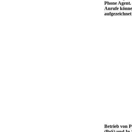
Phone Agent.
Anrufe könn
aufgezeichne
Betrieb von P
(PoS) und In-