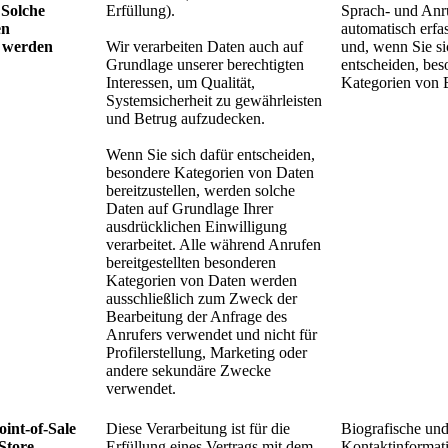
 Solche
Erfüllung).
Sprach- und Anr
en
automatisch erfa
t werden
Wir verarbeiten Daten auch auf
und, wenn Sie si
Grundlage unserer berechtigten
entscheiden, bes
Interessen, um Qualität,
Kategorien von B
Systemsicherheit zu gewährleisten
und Betrug aufzudecken.
Wenn Sie sich dafür entscheiden,
besondere Kategorien von Daten
bereitzustellen, werden solche
Daten auf Grundlage Ihrer
ausdrücklichen Einwilligung
verarbeitet. Alle während Anrufen
bereitgestellten besonderen
Kategorien von Daten werden
ausschließlich zum Zweck der
Bearbeitung der Anfrage des
Anrufers verwendet und nicht für
Profilerstellung, Marketing oder
andere sekundäre Zwecke
verwendet.
oint-of-Sale
Diese Verarbeitung ist für die
Biografische un
Store-
Erfüllung eines Vertrags mit dem
Kontaktinformat