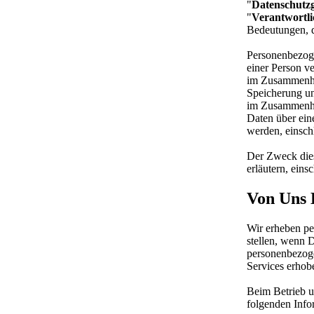
"
Datenschutzg
"
Verantwortli
Bedeutungen, d
Personenbezoge
einer Person v
im Zusammenha
Speicherung un
im Zusammenhan
Daten über ein
werden, einsch
Der Zweck dies
erläutern, ein
Von Uns 
Wir erheben pe
stellen, wenn 
personenbezog
Services erhob
Beim Betrieb u
folgenden Info