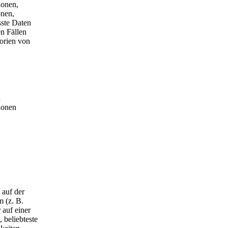
ionen,
onen,
sste Daten
n Fällen
orien von
d
ionen
 auf der
m (z. B.
 auf einer
 beliebteste