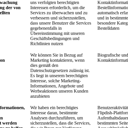
rwachung
uns verfolgten berechtigten
Kontaktinformat
ng der von
Interessen erforderlich, um die
Bestellinformati
ellten
Services zu überwachen und zu
automatisch erfa
verbessern und sicherzustellen,
und in bestimmte
dass unsere Benutzer die Services
besondere Kateg
gegebenenfalls in
Bestelldaten
Übereinstimmung mit unseren
Geschäftsbedingungen und
Richtlinien nutzen
Wir können Sie in Bezug auf
Biografische un
on
Marketing kontaktieren, wenn
Kontaktinformat
dies gemäß den
Datenschutzgesetzen zulässig ist.
Es liegt in unserem berechtigten
Interesse, solche Marketing-
Informationen, Angebote und
Werbeaktionen unseren Kunden
anzubieten
nformationen,
Wir haben ein berechtigtes
Benutzeraktivität
Interesse daran, bestimmte
Flipdish-Plattfor
en
Analysen durchzuführen, um
Aufenthaltsdauer
t werden
sicherzustellen, dass die Services,
bestimmten Seite,