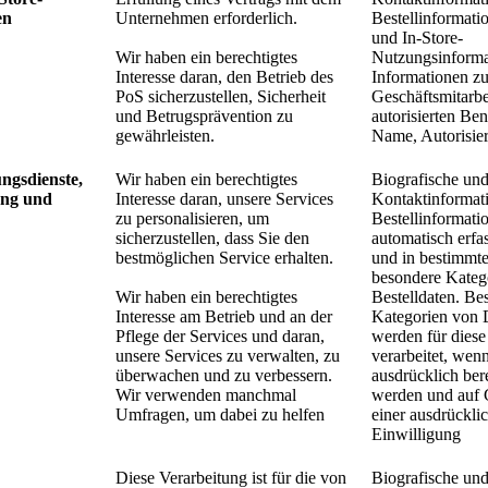
en
Unternehmen erforderlich.
Bestellinformati
und In-Store-
Wir haben ein berechtigtes
Nutzungsinforma
Interesse daran, den Betrieb des
Informationen z
PoS sicherzustellen, Sicherheit
Geschäftsmitarbe
und Betrugsprävention zu
autorisierten Be
gewährleisten.
Name, Autorisier
ungsdienste,
Wir haben ein berechtigtes
Biografische un
ung und
Interesse daran, unsere Services
Kontaktinformat
zu personalisieren, um
Bestellinformati
sicherzustellen, dass Sie den
automatisch erfa
bestmöglichen Service erhalten.
und in bestimmte
besondere Kateg
Wir haben ein berechtigtes
Bestelldaten. Be
Interesse am Betrieb und an der
Kategorien von 
Pflege der Services und daran,
werden für dies
unsere Services zu verwalten, zu
verarbeitet, wenn
überwachen und zu verbessern.
ausdrücklich bere
Wir verwenden manchmal
werden und auf 
Umfragen, um dabei zu helfen
einer ausdrückli
Einwilligung
Diese Verarbeitung ist für die von
Biografische un