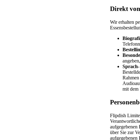
Direkt vo
Wir erhalten p
Essensbestellu
Biograf
Telefon
Bestelli
Besonde
angeben,
Sprach-
Bestelld
Rahmen I
Audioauf
mit dem 
Personenbe
Flipdish Limite
Verantwortlich
aufgegebenen E
über Sie zur V
aufgegebenen E