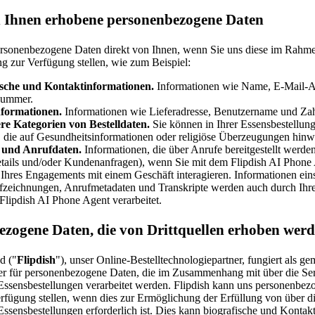
n Ihnen erhobene personenbezogene Daten
ersonenbezogene Daten direkt von Ihnen, wenn Sie uns diese im Rahme
ng zur Verfügung stellen, wie zum Beispiel:
ische und Kontaktinformationen.
Informationen wie Name, E-Mail-A
nummer.
nformationen.
Informationen wie Lieferadresse, Benutzername und Zah
re Kategorien von Bestelldaten.
Sie können in Ihrer Essensbestellung
 die auf Gesundheitsinformationen oder religiöse Überzeugungen hinw
 und Anrufdaten.
Informationen, die über Anrufe bereitgestellt werde
etails und/oder Kundenanfragen), wenn Sie mit dem Flipdish AI Phone
hres Engagements mit einem Geschäft interagieren. Informationen eins
zeichnungen, Anrufmetadaten und Transkripte werden auch durch Ihre
Flipdish AI Phone Agent verarbeitet.
zogene Daten, die von Drittquellen erhoben wer
d ("
Flipdish
"), unser Online-Bestelltechnologiepartner, fungiert als g
er für personenbezogene Daten, die im Zusammenhang mit über die Se
ssensbestellungen verarbeitet werden. Flipdish kann uns personenbe
erfügung stellen, wenn dies zur Ermöglichung der Erfüllung von über d
ssensbestellungen erforderlich ist. Dies kann biografische und Kontak