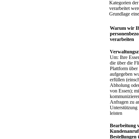
Kategorien der
verarbeitet wer
Grundlage eine
Warum wir I
personenbezo
verarbeiten
Verwaltungs
Um: Ihre Essen
die über die Fl
Plattform über
aufgegeben wu
erfüllen (einsc
Abholung oder
von Essen); mi
kommunizieren
Anfragen zu a
Unterstützung 
leisten
Bearbeitung 
Kundenanruf
Bestellungen 