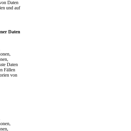
 von Daten
rden und auf
ener Daten
d
ionen,
onen,
sste Daten
n Fällen
orien von
d
ionen,
onen,