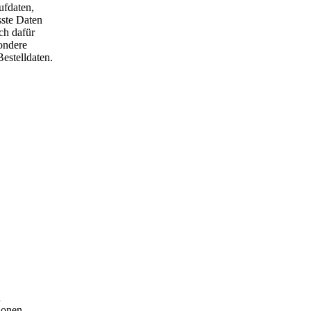
ufdaten,
sste Daten
ch dafür
ondere
estelldaten.
d
ionen,