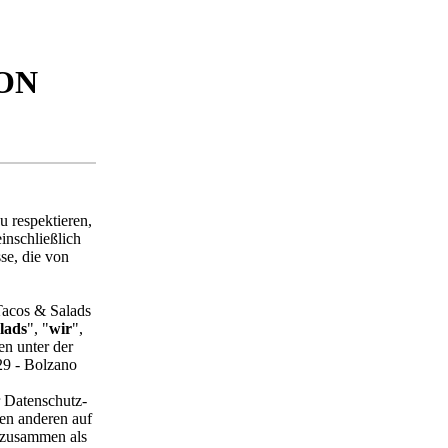
ON
u respektieren,
einschließlich
se, die von
 Tacos & Salads
lads
", "
wir
",
en unter der
 29 - Bolzano
 Datenschutz-
len anderen auf
(zusammen als