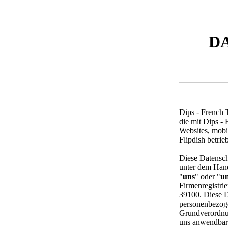
D
Dips - French T
die mit Dips - 
Websites, mobi
Flipdish betri
Diese Datensch
unter dem Hand
"
uns
" oder "
u
Firmenregistri
39100. Diese D
personenbezog
Grundverordnu
uns anwendbar