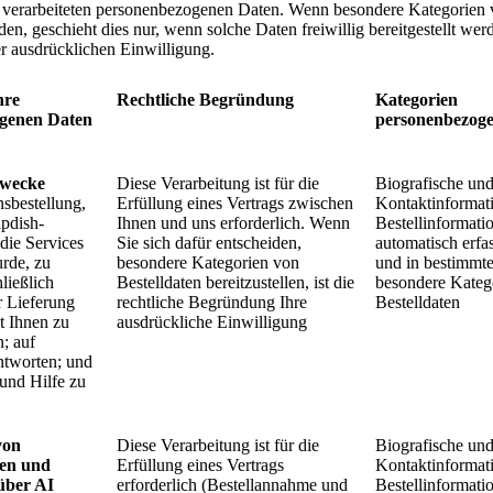
 verarbeiteten personenbezogenen Daten. Wenn besondere Kategorien
den, geschieht dies nur, wenn solche Daten freiwillig bereitgestellt we
r ausdrücklichen Einwilligung.
hre
Rechtliche Begründung
Kategorien
genen Daten
personenbezog
zwecke
Diese Verarbeitung ist für die
Biografische un
sbestellung,
Erfüllung eines Vertrags zwischen
Kontaktinformat
ipdish-
Ihnen und uns erforderlich. Wenn
Bestellinformati
 die Services
Sie sich dafür entscheiden,
automatisch erfa
rde, zu
besondere Kategorien von
und in bestimmte
hließlich
Bestelldaten bereitzustellen, ist die
besondere Kateg
 Lieferung
rechtliche Begründung Ihre
Bestelldaten
t Ihnen zu
ausdrückliche Einwilligung
; auf
ntworten; und
und Hilfe zu
von
Diese Verarbeitung ist für die
Biografische un
en und
Erfüllung eines Vertrags
Kontaktinformat
über AI
erforderlich (Bestellannahme und
Bestellinformati