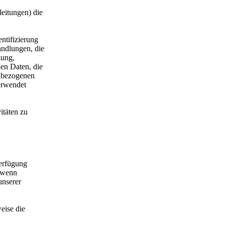
leitungen) die
ntifizierung
ndlungen, die
zung,
en Daten, die
enbezogenen
erwendet
itäten zu
Verfügung
r wenn
unserer
eise die