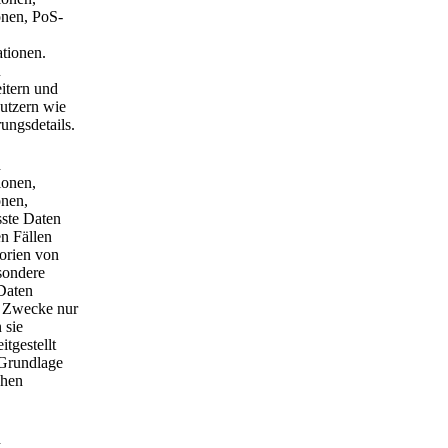
onen, PoS-
tionen.
u
itern und
nutzern wie
ungsdetails.
d
ionen,
onen,
sste Daten
n Fällen
orien von
sondere
Daten
e Zwecke nur
 sie
itgestellt
Grundlage
chen
d