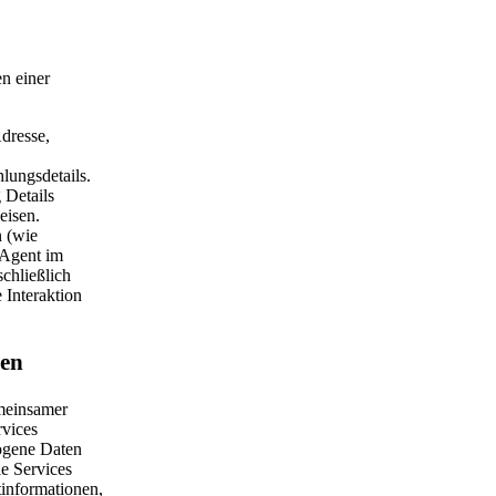
n einer
dresse,
lungsdetails.
 Details
eisen.
n (wie
 Agent im
chließlich
 Interaktion
den
emeinsamer
rvices
zogene Daten
ie Services
tinformationen,